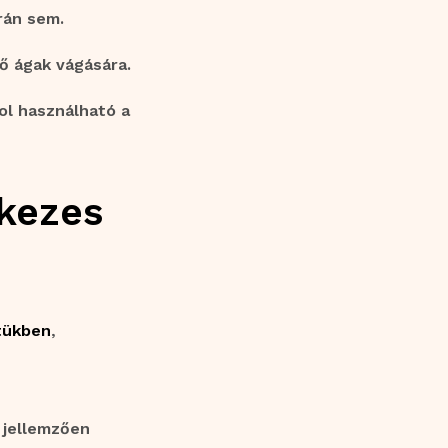
rán sem.
ő ágak vágására.
ol használható a
ykezes
tükben
,
 jellemzően