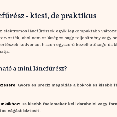
fűrész - kicsi, de praktikus
z elektromos láncfűrészek egyik legkompaktabb változat
ervezték, ahol nem szükséges nagy teljesítmény vagy hos
kertészek kedvence, hiszen egyszerű kezelhetősége és kis
atja.
ató a mini láncfűrész?
szésére
: Gyors és precíz megoldás a bokrok és kisebb f
munkákhoz
: Ha kisebb faelemeket kell darabolni vagy form
tos vágást biztosít.