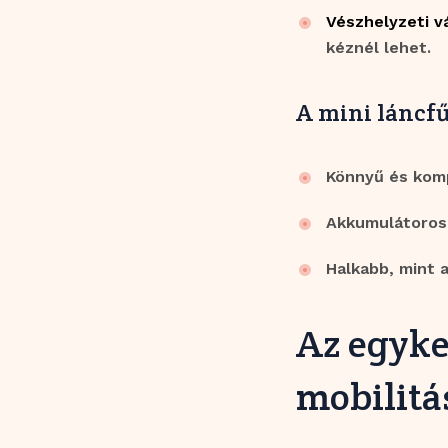
Vészhelyzeti v
kéznél lehet.
A mini láncfű
Könnyű és komp
Akkumulátoros 
Halkabb, mint a
Az egyke
mobilitá