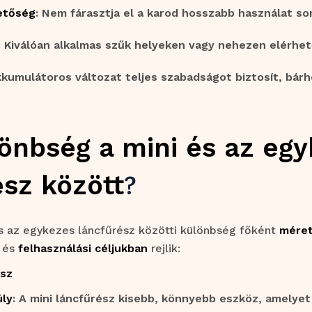
etőség
: Nem fárasztja el a karod hosszabb használat so
: Kiválóan alkalmas szűk helyeken vagy nehezen elérhet
kkumulátoros változat teljes szabadságot biztosít, bárh
lönbség a mini és az eg
?
ész között
és az egykezes láncfűrész közötti különbség főként
mére
és
felhasználási céljukban
rejlik:
ész
úly
: A mini láncfűrész kisebb, könnyebb eszköz, amelyet