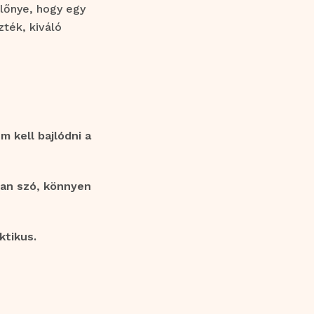
lőnye, hogy egy
ték, kiváló
 kell bajlódni a
van szó, könnyen
ktikus.