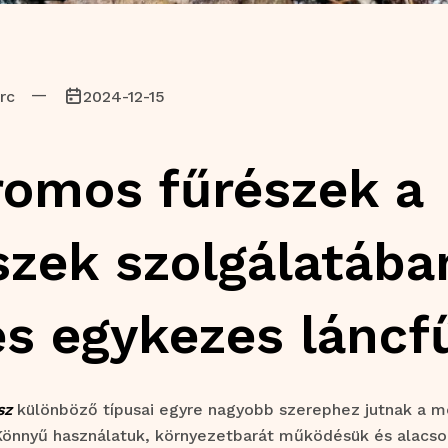
—
rc
2024-12-15
romos fűrészek a
szek szolgálatába
és egykezes láncf
sz
különböző típusai egyre nagyobb szerephez jutnak a 
önnyű használatuk, környezetbarát működésük és alacson