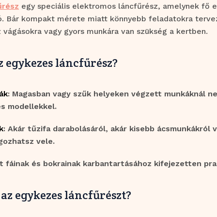
űrész
egy speciális elektromos láncfűrész, amelynek fő e
tó. Bár kompakt mérete miatt könnyebb feladatokra tervez
íz vágásokra vagy gyors munkára van szükség a kertben.
z egykezes láncfűrész?
ák
: Magasban vagy szűk helyeken végzett munkáknál nem
s modellekkel.
k
: Akár tűzifa darabolásáról, akár kisebb ácsmunkákról 
gozhatsz vele.
rt fáinak és bokrainak karbantartásához kifejezetten pra
 az egykezes láncfűrészt?