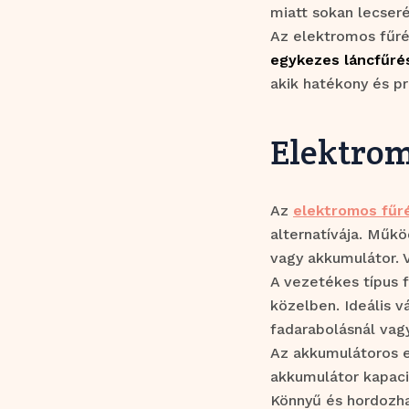
miatt sokan lecser
Az elektromos fűré
egykezes láncfűré
akik hatékony és p
Elektrom
Az
elektromos fűr
alternatívája. Műk
vagy akkumulátor. 
A vezetékes típus 
közelben. Ideális v
fadarabolásnál vag
Az akkumulátoros e
akkumulátor kapaci
Könnyű és hordozhat