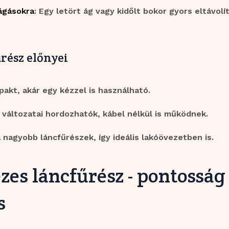
ágásokra
: Egy letört ág vagy kidőlt bokor gyors eltávolí
rész előnyei
akt, akár egy kézzel is használható.
változatai hordozhatók, kábel nélkül is működnek.
 nagyobb láncfűrészek, így ideális lakóövezetben is.
zes láncfűrész - pontosság
s