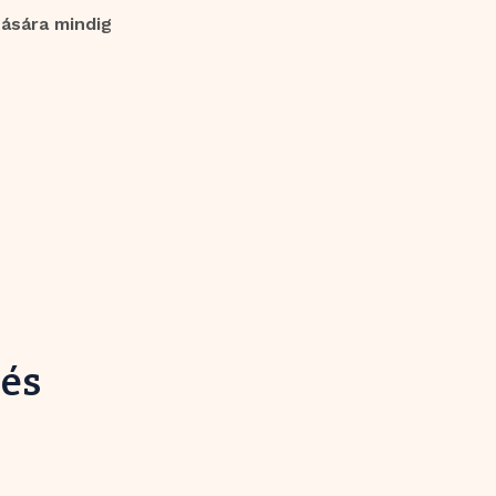
tására mindig
 és