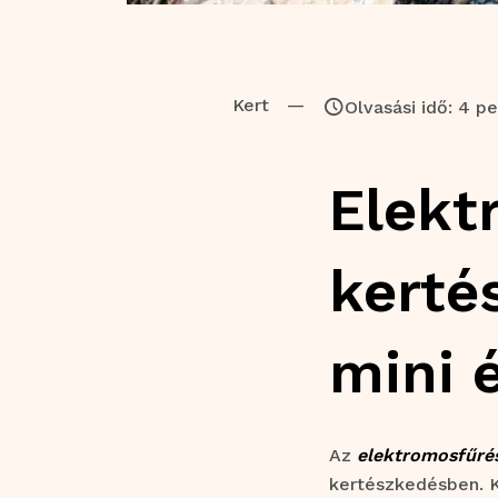
Kert
—
Olvasási idő: 4 pe
Elekt
kerté
mini 
Az
elektromos
fűré
kertészkedésben. K