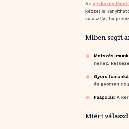
Az
egykezes láncf
kézzel is irányítha
választás, ha prec
Miben segít a
Metszési munk
nehéz, kétkeze
Gyors famunká
és gyorsan dol
Faápolás
: A ke
Miért válaszd