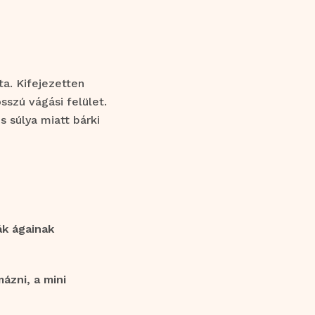
a. Kifejezetten
szú vágási felület.
 súlya miatt bárki
ák ágainak
ázni, a mini