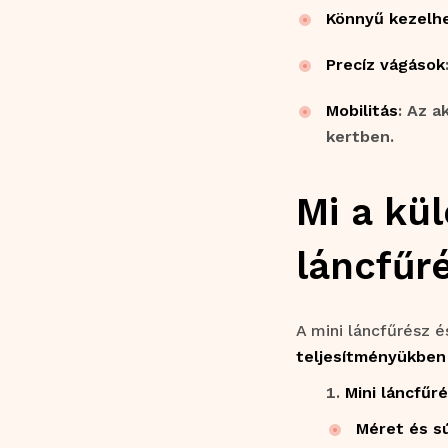
Könnyű kezelh
Precíz vágások
Mobilitás
: Az a
kertben.
Mi a kü
láncfűr
A mini láncfűrész 
teljesítményükben
Mini láncfűr
Méret és s