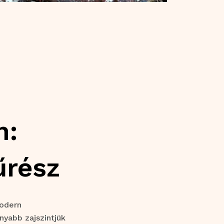
n:
űrész
modern
yabb zajszintjük