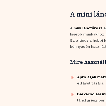
A mini lánc
A
mini láncfűrész
a
kisebb munkákhoz t
Ez a típus a hobbi 
könnyedén használh
Mire használh
Apró ágak met
eltávolítására.
Barkácsolási 
láncfűrész pon