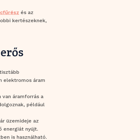
ncfűrész
és az
hobbi kertészeknek,
 erős
tisztább
án elektromos áram
n van áramforrás a
dolgoznak, például
ár üzemideje az
 energiát nyújt.
ben is használható.