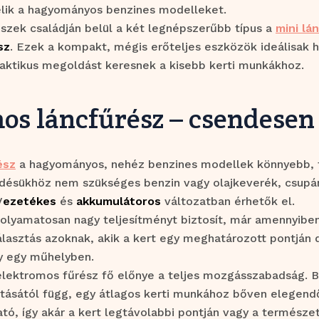
élik a hagyományos benzines modelleket.
szek családján belül a két legnépszerűbb típus a
mini lá
sz
. Ezek a kompakt, mégis erőteljes eszközök ideálisak 
raktikus megoldást keresnek a kisebb kerti munkákhoz.
os láncfűrész – csendesen
ész
a hagyományos, nehéz benzines modellek könnyebb, 
ödésükhöz nem szükséges benzin vagy olajkeverék, csup
V
ezetékes
és
akkumulátoros
változatban érhetők el.
folyamatosan nagy teljesítményt biztosít, már amennyibe
álasztás azoknak, akik a kert egy meghatározott pontján 
y egy műhelyben.
lektromos fűrész fő előnye a teljes mozgásszabadság. B
tásától függ, egy átlagos kerti munkához bőven elegendő
ó, így akár a kert legtávolabbi pontján vagy a természet