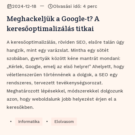
—
2024-12-18
Olvasási idő: 4 perc
Meghackeljük a Google-t? A
keresőoptimalizálás titkai
A keresőoptimalizálás, röviden SEO, elsőre talán úgy
hangzik, mint egy varázslat. Mintha egy sötét
szobában, gyertyák között kéne mantrát mondani:
„Kérlek, Google, emelj az első helyre!” Ahelyett, hogy
véletlenszerűen történnének a dolgok, a SEO egy
rendszeres, tervezett tevékenységsorozat.
Meghatározott lépésekkel, módszerekkel dolgozunk
azon, hogy weboldalunk jobb helyezést érjen el a
keresőkben.
•
•
Informatika
Elolvasom