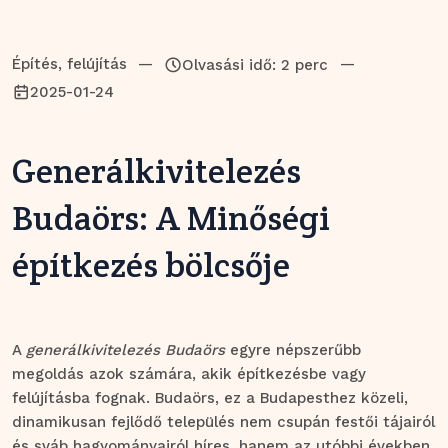
Építés, felújítás
—
—
Olvasási idő: 2 perc
2025-01-24
Generálkivitelezés
Budaörs: A Minőségi
építkezés bölcsője
A
generálkivitelezés Budaörs
egyre népszerűbb
megoldás azok számára, akik építkezésbe vagy
felújításba fognak. Budaörs, ez a Budapesthez közeli,
dinamikusan fejlődő település nem csupán festői tájairól
és sváb hagyományairól híres, hanem az utóbbi években