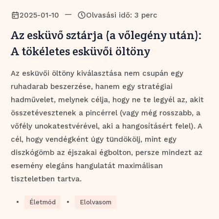
—
2025-01-10
Olvasási idő: 3 perc
Az esküvő sztárja (a vőlegény után):
A tökéletes esküvői öltöny
Az esküvői öltöny kiválasztása nem csupán egy
ruhadarab beszerzése, hanem egy stratégiai
hadművelet, melynek célja, hogy ne te legyél az, akit
összetévesztenek a pincérrel (vagy még rosszabb, a
vőfély unokatestvérével, aki a hangosításért felel). A
cél, hogy vendégként úgy tündökölj, mint egy
diszkógömb az éjszakai égbolton, persze mindezt az
esemény elegáns hangulatát maximálisan
tiszteletben tartva.
•
•
Életmód
Elolvasom