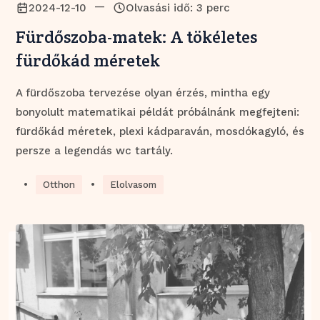
—
2024-12-10
Olvasási idő: 3 perc
Fürdőszoba-matek: A tökéletes
fürdőkád méretek
A fürdőszoba tervezése olyan érzés, mintha egy
bonyolult matematikai példát próbálnánk megfejteni:
fürdőkád méretek, plexi kádparaván, mosdókagyló, és
persze a legendás wc tartály.
•
•
Otthon
Elolvasom