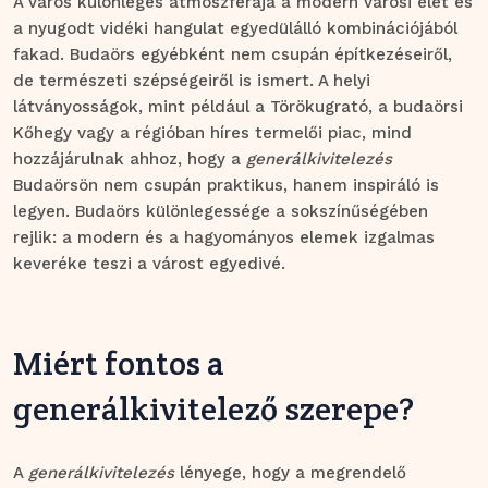
A város különleges atmoszférája a modern városi élet és
a nyugodt vidéki hangulat egyedülálló kombinációjából
fakad. Budaörs egyébként nem csupán építkezéseiről,
de természeti szépségeiről is ismert. A helyi
látványosságok, mint például a Törökugrató, a budaörsi
Kőhegy vagy a régióban híres termelői piac, mind
hozzájárulnak ahhoz, hogy a
generálkivitelezés
Budaörsön nem csupán praktikus, hanem inspiráló is
legyen. Budaörs különlegessége a sokszínűségében
rejlik: a modern és a hagyományos elemek izgalmas
keveréke teszi a várost egyedivé.
Miért fontos a
generálkivitelező szerepe?
A
generálkivitelezés
lényege, hogy a megrendelő