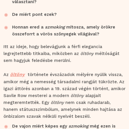
választani?
De miért pont ezek?
Honnan ered a
szmoking
mítosza, amely örökre
összeforrt a vörös szőnyegek világával?
Itt az ideje, hogy belevágjunk a férfi elegancia
legrejtettebb titkaiba, miközben az
öltöny
méltóságát
sem hagyjuk feledésbe merülni.
öltöny
Az
története évszázadok mélyére nyúlik vissza,
amikor még a nemesség társadalmi rangját tükrözte. Az
igazi áttörés azonban a 19. század végén történt, amikor
Savile Row mesterei a modern
öltöny
alapjait
megteremtették. Egy
öltöny
nem csak ruhadarab,
hanem státuszszimbólum, amelynek minden hajtása az
önbizalom szavak nélküli nyelvét beszéli.
De vajon miért képes egy
szmoking
még ezen is