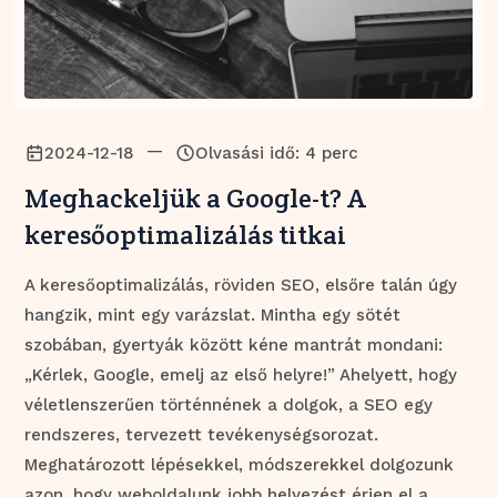
—
2024-12-18
Olvasási idő: 4 perc
Meghackeljük a Google-t? A
keresőoptimalizálás titkai
A keresőoptimalizálás, röviden SEO, elsőre talán úgy
hangzik, mint egy varázslat. Mintha egy sötét
szobában, gyertyák között kéne mantrát mondani:
„Kérlek, Google, emelj az első helyre!” Ahelyett, hogy
véletlenszerűen történnének a dolgok, a SEO egy
rendszeres, tervezett tevékenységsorozat.
Meghatározott lépésekkel, módszerekkel dolgozunk
azon, hogy weboldalunk jobb helyezést érjen el a