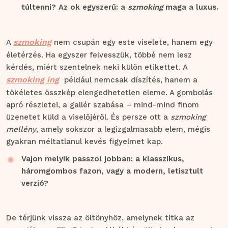
túltenni? Az ok egyszerű: a
szmoking
maga a luxus.
szmoking
A
nem csupán egy este viselete, hanem egy
életérzés. Ha egyszer felvesszük, többé nem lesz
kérdés, miért szentelnek neki külön etikettet. A
szmoking ing
például nemcsak díszítés, hanem a
tökéletes összkép elengedhetetlen eleme. A gombolás
apró részletei, a gallér szabása – mind-mind finom
üzenetet küld a viselőjéről. És persze ott a
szmoking
mellény
, amely sokszor a legizgalmasabb elem, mégis
gyakran méltatlanul kevés figyelmet kap.
Vajon melyik passzol jobban: a klasszikus,
háromgombos fazon, vagy a modern, letisztult
verzió?
De térjünk vissza az öltönyhöz, amelynek titka az