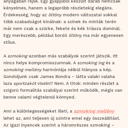
anyagában rejlik. Egy gyapjúból készült darab nemcsak
kényelmes, hanem a legapróbb részletekig elegáns.
Érdekesség, hogy az
öltöny
modern változatai sokkal
több szabadságot kínálnak: a színek és minták terén
már nem csak a szürke, fekete és kék triásza dominál.
Egy merészebb, például bordó
öltöny
ma már egyenesen
stílus.
A
szmoking
azonban más szabályok szerint játszik. Itt
nincs helye kompromisszumnak. A
szmoking ing
és a
szmoking mellény
harmóniája nélkül hiányos a kép.
Gondoljunk csak James Bondra – látta valaki valaha
laza
sportzakót
viselni? Nem. A titok: minden részlet a
szigorú formalitás szabályai szerint működik, mégis van
benne valami végtelenül könnyed.
szmoking mellény
Ami a különlegességeket illeti, a
lehet az, ami teljesen új szintre emel egy összeállítást.
Az igazi ínyencek szerint a háromrészes szmoking –