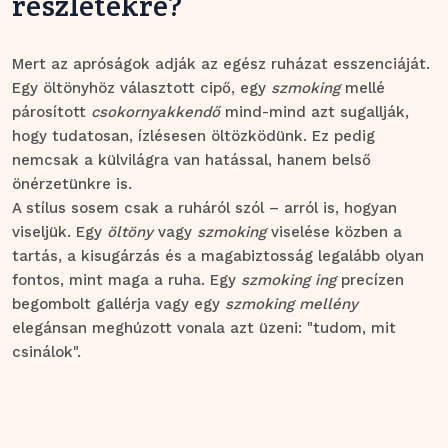
részletekre?
Mert az apróságok adják az egész ruházat esszenciáját.
Egy öltönyhöz választott cipő, egy
szmoking
mellé
párosított
csokornyakkendő
mind-mind azt sugallják,
hogy tudatosan, ízlésesen öltözködünk. Ez pedig
nemcsak a külvilágra van hatással, hanem belső
önérzetünkre is.
A stílus sosem csak a ruháról szól – arról is, hogyan
viseljük. Egy
öltöny
vagy
szmoking
viselése közben a
tartás, a kisugárzás és a magabiztosság legalább olyan
fontos, mint maga a ruha. Egy
szmoking ing
precízen
begombolt gallérja vagy egy
szmoking mellény
elegánsan meghúzott vonala azt üzeni: "tudom, mit
csinálok".