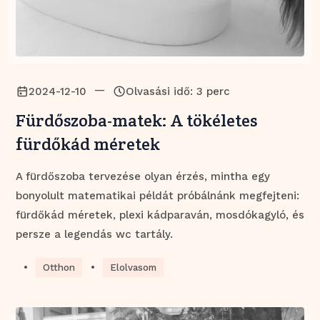
—
2024-12-10
Olvasási idő: 3 perc
Fürdőszoba-matek: A tökéletes
fürdőkád méretek
A fürdőszoba tervezése olyan érzés, mintha egy
bonyolult matematikai példát próbálnánk megfejteni:
fürdőkád méretek, plexi kádparaván, mosdókagyló, és
persze a legendás wc tartály.
•
•
Otthon
Elolvasom