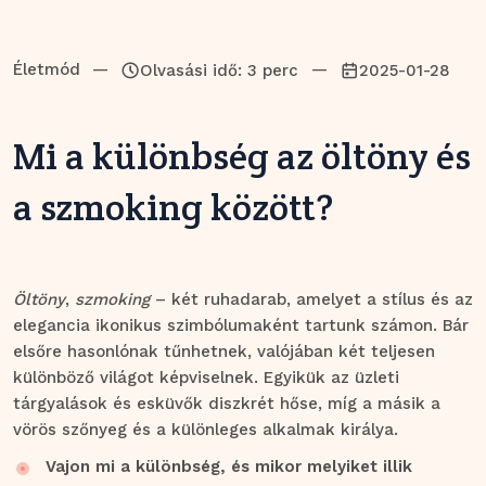
Életmód
—
—
Olvasási idő: 3 perc
2025-01-28
Mi a különbség az öltöny és
a szmoking között?
Öltöny
,
szmoking
– két ruhadarab, amelyet a stílus és az
elegancia ikonikus szimbólumaként tartunk számon. Bár
elsőre hasonlónak tűnhetnek, valójában két teljesen
különböző világot képviselnek. Egyikük az üzleti
tárgyalások és esküvők diszkrét hőse, míg a másik a
vörös szőnyeg és a különleges alkalmak királya.
Vajon mi a különbség, és mikor melyiket illik