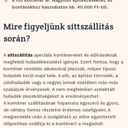
8 m3 konténer ár: Nagyobb építkezésekhez és
bontásokhoz használatos kb. 40.000 Ft-tól.
Mire figyeljünk sittszállítás
során?
A
sittszállítás
speciális konténereket és előírásoknak
megfelelő hulladékkezelést igényel. Ezért fontos, hogy a
konténer rendelés alkalmával jelezzük, milyen típusú
hulladék kerül majd bele. A sitt, az építési törmelék, a
zöldhulladék vagy a vegyes lomok esetében más-más
szabályok érvényesek. A nem megfelelően szelektált
hulladék pluszköltségeket is eredményezhet.
A konténer szállításának folyamata egyszerű és gyors,
de néhány fontos részletre érdemes odafigyelni. A
megrendelés után a szolgáltató az előre egyeztetett
időpontban szállítja ki a konténert a megadott