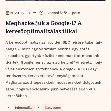
—
2024-12-18
Olvasási idő: 4 perc
Meghackeljük a Google-t? A
keresőoptimalizálás titkai
A keresőoptimalizálás, röviden SEO, elsőre talán úgy
hangzik, mint egy varázslat. Mintha egy sötét
szobában, gyertyák között kéne mantrát mondani:
„Kérlek, Google, emelj az első helyre!” Ahelyett, hogy
véletlenszerűen történnének a dolgok, a SEO egy
rendszeres, tervezett tevékenységsorozat.
Meghatározott lépésekkel, módszerekkel dolgozunk
azon, hogy weboldalunk jobb helyezést érjen el a
keresőkben.
•
•
Informatika
Elolvasom