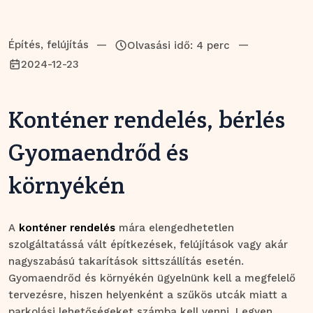
Építés, felújítás
—
—
Olvasási idő: 4 perc
2024-12-23
Konténer rendelés, bérlés
Gyomaendrőd és
környékén
A
konténer rendelés
mára elengedhetetlen
szolgáltatássá vált építkezések, felújítások vagy akár
nagyszabású takarítások sittszállítás esetén.
Gyomaendrőd és környékén ügyelnünk kell a megfelelő
tervezésre, hiszen helyenként a szűkös utcák miatt a
parkolási lehetőségeket számba kell venni. Legyen