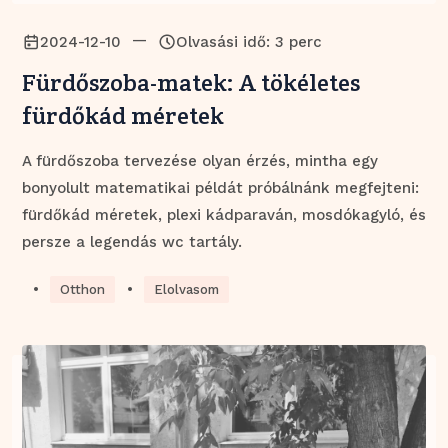
—
2024-12-10
Olvasási idő: 3 perc
Fürdőszoba-matek: A tökéletes
fürdőkád méretek
A fürdőszoba tervezése olyan érzés, mintha egy
bonyolult matematikai példát próbálnánk megfejteni:
fürdőkád méretek, plexi kádparaván, mosdókagyló, és
persze a legendás wc tartály.
•
•
Otthon
Elolvasom