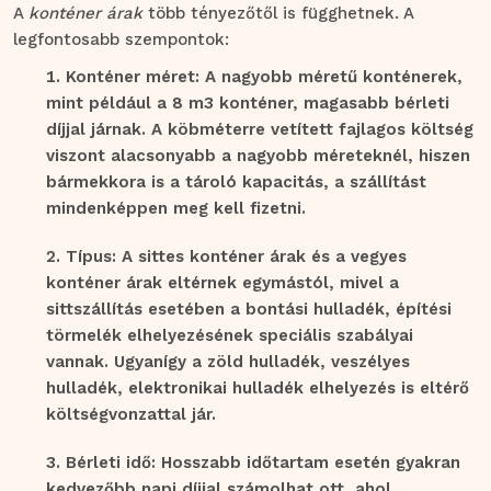
A
konténer árak
több tényezőtől is függhetnek. A
legfontosabb szempontok:
Konténer méret: A nagyobb méretű konténerek,
mint például a 8 m3 konténer, magasabb bérleti
díjjal járnak. A köbméterre vetített fajlagos költség
viszont alacsonyabb a nagyobb méreteknél, hiszen
bármekkora is a tároló kapacitás, a szállítást
mindenképpen meg kell fizetni.
Típus: A sittes konténer árak és a vegyes
konténer árak eltérnek egymástól, mivel a
sittszállítás esetében a bontási hulladék, építési
törmelék elhelyezésének speciális szabályai
vannak. Ugyanígy a zöld hulladék, veszélyes
hulladék, elektronikai hulladék elhelyezés is eltérő
költségvonzattal jár.
Bérleti idő: Hosszabb időtartam esetén gyakran
kedvezőbb napi díjjal számolhat ott, ahol