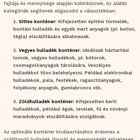
fajtája és mennyisége alapján különböznek. Az alábbi
kategóriák segítenek eligazodni a választékban:
Sittes konténer
: Kifejezetten építési törmelék,
bontási hulladék és egyéb inert anyagok (pl. beton,
tégla) elszállítására alkalmasak.
Vegyes hulladék konténer
: Ideálisak háztartási
lomok, vegyes hulladékok, pl. bútorok,
csomagolóanyagok tárolására. Veszélyes
hulladékot tilos belehelyezni. Például elektronikai
hulladékok, pala, festékek, ragasztóanyagok,
folyékony anyagok, gumiabroncs stb.
Zöldhulladék konténer:
Kifejezetten kerti
hulladékok, például ágak, levelek, fű és növényi
maradványok elszállítására szolgálnak.
Az optimális konténer kiválasztásához érdemes a
szállítandó hulladék típusát és mennyiségét előzetesen