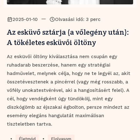
—
2025-01-10
Olvasási idő: 3 perc
Az esküvő sztárja (a vőlegény után):
A tökéletes esküvői öltöny
Az esküvői öltöny kiválasztása nem csupán egy
ruhadarab beszerzése, hanem egy stratégiai
hadművelet, melynek célja, hogy ne te legyél az, akit
összetévesztenek a pincérrel (vagy még rosszabb, a
vőfély unokatestvérével, aki a hangosításért felel). A
cél, hogy vendégként úgy tündökölj, mint egy
diszkógömb az éjszakai égbolton, persze mindezt az
esemény elegáns hangulatát maximálisan
tiszteletben tartva.
•
•
Életmód
Elolvasom