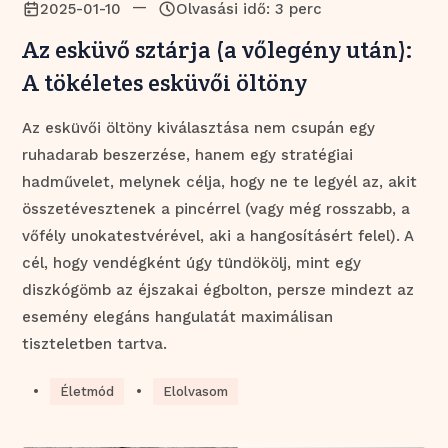
—
2025-01-10
Olvasási idő: 3 perc
Az esküvő sztárja (a vőlegény után):
A tökéletes esküvői öltöny
Az esküvői öltöny kiválasztása nem csupán egy
ruhadarab beszerzése, hanem egy stratégiai
hadművelet, melynek célja, hogy ne te legyél az, akit
összetévesztenek a pincérrel (vagy még rosszabb, a
vőfély unokatestvérével, aki a hangosításért felel). A
cél, hogy vendégként úgy tündökölj, mint egy
diszkógömb az éjszakai égbolton, persze mindezt az
esemény elegáns hangulatát maximálisan
tiszteletben tartva.
•
•
Életmód
Elolvasom