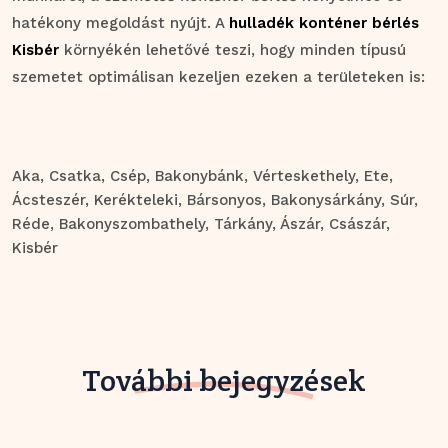
hatékony megoldást nyújt. A
hulladék konténer bérlés
Kisbér
környékén lehetővé teszi, hogy minden típusú
szemetet optimálisan kezeljen ezeken a területeken is:
Aka
, Csatka
, Csép
, Bakonybánk
, Vérteskethely
, Ete
,
Ácsteszér
, Kerékteleki
, Bársonyos
, Bakonysárkány
, Súr
,
Réde
, Bakonyszombathely
, Tárkány
, Ászár
, Császár
,
Kisbér
További bejegyzések