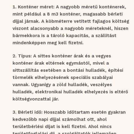
Konténer méret: A nagyobb méretű konténerek,
mint például a 8 m3 konténer, magasabb bérleti
díjjal járnak. A köbméterre vetített fajlagos költség
viszont alacsonyabb a nagyobb méreteknél, hiszen
bármekkora is a tároló kapacitás, a szállítást
mindenképpen meg kell fizetni.
Típus: A sittes konténer árak és a vegyes
konténer árak eltérnek egymástól, mivel a
sittszállítás esetében a bontási hulladék, építési
törmelék elhelyezésének speciális szabályai
vannak. Ugyanígy a zöld hulladék, veszélyes
hulladék, elektronikai hulladék elhelyezés is eltérő
költségvonzattal jár.
Bérleti idő: Hosszabb időtartam esetén gyakran
kedvezőbb napi díjjal számolhat ott, ahol
területbérlési díjat is kell fizetni. Ahol nincs
területfoglalási díj, a szolgáltatók jellemzően