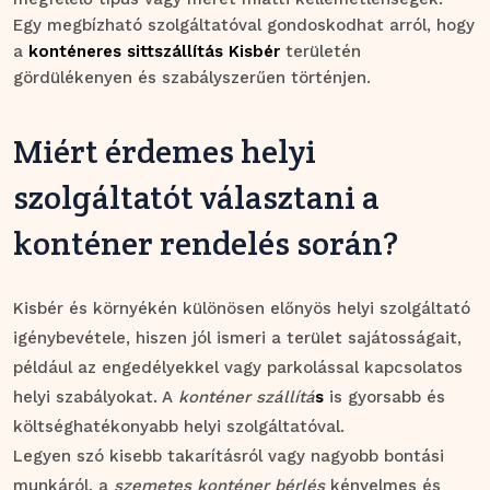
Egy megbízható szolgáltatóval gondoskodhat arról, hogy
a
konténeres sittszállítás Kisbér
területén
gördülékenyen és szabályszerűen történjen.
Miért érdemes helyi
szolgáltatót választani a
konténer rendelés során?
Kisbér és környékén különösen előnyös helyi szolgáltató
igénybevétele, hiszen jól ismeri a terület sajátosságait,
például az engedélyekkel vagy parkolással kapcsolatos
helyi szabályokat. A
konténer szállítá
s
is gyorsabb és
költséghatékonyabb helyi szolgáltatóval.
Legyen szó kisebb takarításról vagy nagyobb bontási
munkáról, a
szemetes konténer bérlés
kényelmes és