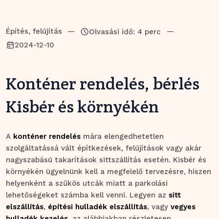
Építés, felújítás
—
—
Olvasási idő: 4 perc
2024-12-10
Konténer rendelés, bérlés
Kisbér és környékén
A
konténer rendelés
mára elengedhetetlen
szolgáltatássá vált építkezések, felújítások vagy akár
nagyszabású takarítások sittszállítás esetén. Kisbér és
környékén ügyelnünk kell a megfelelő tervezésre, hiszen
helyenként a szűkös utcák miatt a parkolási
lehetőségeket számba kell venni. Legyen az
sitt
elszállítás
,
építési hulladék elszállítás
, vagy
vegyes
hulladék kezelés
, az alábbiakban részletesen