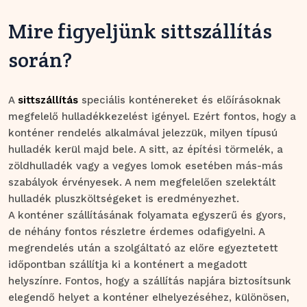
Mire figyeljünk sittszállítás
során?
A
sittszállítás
speciális konténereket és előírásoknak
megfelelő hulladékkezelést igényel. Ezért fontos, hogy a
konténer rendelés alkalmával jelezzük, milyen típusú
hulladék kerül majd bele. A sitt, az építési törmelék, a
zöldhulladék vagy a vegyes lomok esetében más-más
szabályok érvényesek. A nem megfelelően szelektált
hulladék pluszköltségeket is eredményezhet.
A konténer szállításának folyamata egyszerű és gyors,
de néhány fontos részletre érdemes odafigyelni. A
megrendelés után a szolgáltató az előre egyeztetett
időpontban szállítja ki a konténert a megadott
helyszínre. Fontos, hogy a szállítás napjára biztosítsunk
elegendő helyet a konténer elhelyezéséhez, különösen,