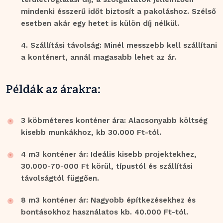
mindenki ésszerű időt biztosít a pakoláshoz. Szélső
esetben akár egy hetet is külön díj nélkül.
Szállítási távolság: Minél messzebb kell szállítani
a konténert, annál magasabb lehet az ár.
Példák az árakra:
3 köbméteres konténer ára: Alacsonyabb költség
kisebb munkákhoz, kb 30.000 Ft-tól.
4 m3 konténer ár: Ideális kisebb projektekhez,
30.000-70-000 Ft körül, típustól és szállítási
távolságtól függően.
8 m3 konténer ár: Nagyobb építkezésekhez és
bontásokhoz használatos kb. 40.000 Ft-tól.