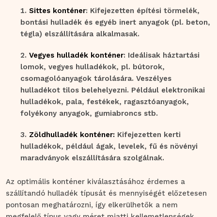
Sittes konténer
: Kifejezetten építési törmelék,
bontási hulladék és egyéb inert anyagok (pl. beton,
tégla) elszállítására alkalmasak.
Vegyes hulladék konténer
: Ideálisak háztartási
lomok, vegyes hulladékok, pl. bútorok,
csomagolóanyagok tárolására. Veszélyes
hulladékot tilos belehelyezni. Például elektronikai
hulladékok, pala, festékek, ragasztóanyagok,
folyékony anyagok, gumiabroncs stb.
Zöldhulladék konténer:
Kifejezetten kerti
hulladékok, például ágak, levelek, fű és növényi
maradványok elszállítására szolgálnak.
Az optimális konténer kiválasztásához érdemes a
szállítandó hulladék típusát és mennyiségét előzetesen
pontosan meghatározni, így elkerülhetők a nem
megfelelő típus vagy méret miatti kellemetlenségek.