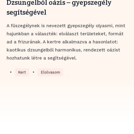
Dzsungelből oázis – gyepszegély
segítségével
A fűszegélynek is nevezett gyepszegély olyasmi, mint
hajunkban a választék: elválaszt területeket, formát
ad a frizurának. A kertre alkalmazva a hasonlatot:
kaotikus dzsungelből harmonikus, rendezett oázist
hozhatunk létre a segítségével.
•
•
Kert
Elolvasom