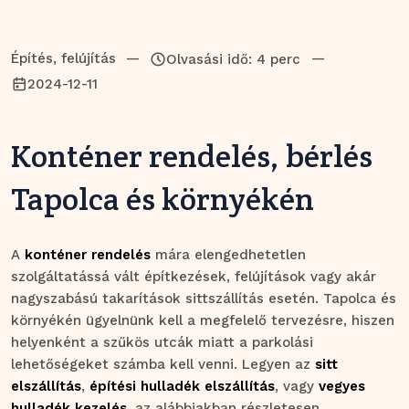
Építés, felújítás
—
—
Olvasási idő: 4 perc
2024-12-11
Konténer rendelés, bérlés
Tapolca és környékén
A
konténer rendelés
mára elengedhetetlen
szolgáltatássá vált építkezések, felújítások vagy akár
nagyszabású takarítások sittszállítás esetén. Tapolca és
környékén ügyelnünk kell a megfelelő tervezésre, hiszen
helyenként a szűkös utcák miatt a parkolási
lehetőségeket számba kell venni. Legyen az
sitt
elszállítás
,
építési hulladék elszállítás
, vagy
vegyes
hulladék kezelés
, az alábbiakban részletesen