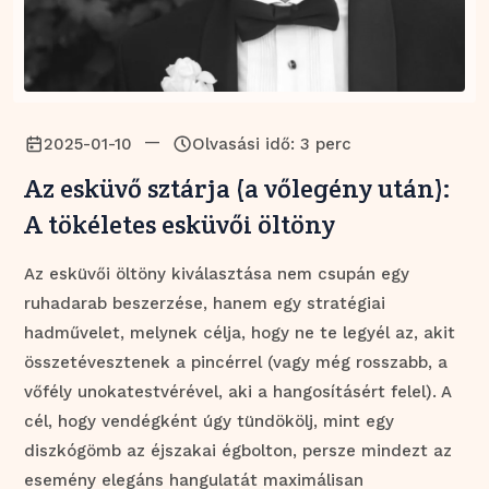
—
2025-01-10
Olvasási idő: 3 perc
Az esküvő sztárja (a vőlegény után):
A tökéletes esküvői öltöny
Az esküvői öltöny kiválasztása nem csupán egy
ruhadarab beszerzése, hanem egy stratégiai
hadművelet, melynek célja, hogy ne te legyél az, akit
összetévesztenek a pincérrel (vagy még rosszabb, a
vőfély unokatestvérével, aki a hangosításért felel). A
cél, hogy vendégként úgy tündökölj, mint egy
diszkógömb az éjszakai égbolton, persze mindezt az
esemény elegáns hangulatát maximálisan