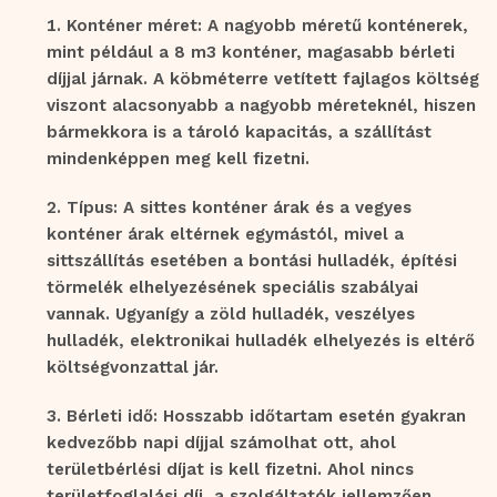
Konténer méret: A nagyobb méretű konténerek,
mint például a 8 m3 konténer, magasabb bérleti
díjjal járnak. A köbméterre vetített fajlagos költség
viszont alacsonyabb a nagyobb méreteknél, hiszen
bármekkora is a tároló kapacitás, a szállítást
mindenképpen meg kell fizetni.
Típus: A sittes konténer árak és a vegyes
konténer árak eltérnek egymástól, mivel a
sittszállítás esetében a bontási hulladék, építési
törmelék elhelyezésének speciális szabályai
vannak. Ugyanígy a zöld hulladék, veszélyes
hulladék, elektronikai hulladék elhelyezés is eltérő
költségvonzattal jár.
Bérleti idő: Hosszabb időtartam esetén gyakran
kedvezőbb napi díjjal számolhat ott, ahol
területbérlési díjat is kell fizetni. Ahol nincs
területfoglalási díj, a szolgáltatók jellemzően