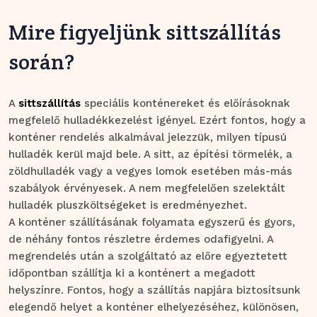
Mire figyeljünk sittszállítás
során?
A
sittszállítás
speciális konténereket és előírásoknak
megfelelő hulladékkezelést igényel. Ezért fontos, hogy a
konténer rendelés alkalmával jelezzük, milyen típusú
hulladék kerül majd bele. A sitt, az építési törmelék, a
zöldhulladék vagy a vegyes lomok esetében más-más
szabályok érvényesek. A nem megfelelően szelektált
hulladék pluszköltségeket is eredményezhet.
A konténer szállításának folyamata egyszerű és gyors,
de néhány fontos részletre érdemes odafigyelni. A
megrendelés után a szolgáltató az előre egyeztetett
időpontban szállítja ki a konténert a megadott
helyszínre. Fontos, hogy a szállítás napjára biztosítsunk
elegendő helyet a konténer elhelyezéséhez, különösen,