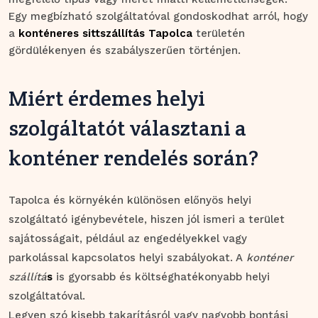
Egy megbízható szolgáltatóval gondoskodhat arról, hogy
a
konténeres sittszállítás Tapolca
területén
gördülékenyen és szabályszerűen történjen.
Miért érdemes helyi
szolgáltatót választani a
konténer rendelés során?
Tapolca és környékén különösen előnyös helyi
szolgáltató igénybevétele, hiszen jól ismeri a terület
sajátosságait, például az engedélyekkel vagy
parkolással kapcsolatos helyi szabályokat. A
konténer
szállítá
s
is gyorsabb és költséghatékonyabb helyi
szolgáltatóval.
Legyen szó kisebb takarításról vagy nagyobb bontási