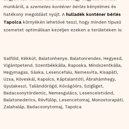
munkáról, a
szemetes konténer bérlés
kényelmes és
hatékony megoldást nyújt. A
hulladék konténer bérlés
Tapolca
környékén lehetővé teszi, hogy minden típusú
szemetet optimálisan kezeljen ezeken a területeken is:
Salföld
, Kékkút
, Balatonhenye
, Balatonrendes
, Hegyesd
,
Vigántpetend
, Szentbékkálla
, Raposka
, Mindszentkálla
,
Hegymagas
, Sáska
, Lesencefalu
, Nemesvita
, Kisapáti
,
Uzsa
, Köveskál
, Kapolcs
, Káptalantóti
, Ábrahámhegy
,
Gyulakeszi
, Taliándörögd
, Kővágóörs
, Szigliget
,
Badacsonytördemic
, Nemesgulács
, Lesenceistvánd
,
Balatonederics
, Révfülöp
, Lesencetomaj
, Monostorapáti
,
Zalahaláp
, Badacsonytomaj
, Tapolca