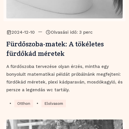
—
2024-12-10
Olvasási idő: 3 perc
Fürdőszoba-matek: A tökéletes
fürdőkád méretek
A fürdőszoba tervezése olyan érzés, mintha egy
bonyolult matematikai példát próbálnánk megfejteni:
fürdőkád méretek, plexi kádparaván, mosdókagyló, és
persze a legendás wc tartály.
•
•
Otthon
Elolvasom