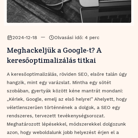
—
2024-12-18
Olvasási idő: 4 perc
Meghackeljük a Google-t? A
keresőoptimalizálás titkai
A keresőoptimalizálás, röviden SEO, elsőre talán úgy
hangzik, mint egy varázslat. Mintha egy sötét
szobában, gyertyák között kéne mantrát mondani:
„Kérlek, Google, emelj az első helyre!” Ahelyett, hogy
véletlenszerűen történnének a dolgok, a SEO egy
rendszeres, tervezett tevékenységsorozat.
Meghatározott lépésekkel, módszerekkel dolgozunk
azon, hogy weboldalunk jobb helyezést érjen el a