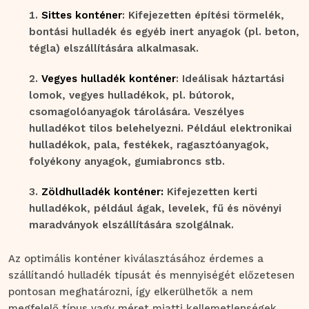
Sittes konténer
: Kifejezetten építési törmelék,
bontási hulladék és egyéb inert anyagok (pl. beton,
tégla) elszállítására alkalmasak.
Vegyes hulladék konténer
: Ideálisak háztartási
lomok, vegyes hulladékok, pl. bútorok,
csomagolóanyagok tárolására. Veszélyes
hulladékot tilos belehelyezni. Például elektronikai
hulladékok, pala, festékek, ragasztóanyagok,
folyékony anyagok, gumiabroncs stb.
Zöldhulladék konténer:
Kifejezetten kerti
hulladékok, például ágak, levelek, fű és növényi
maradványok elszállítására szolgálnak.
Az optimális konténer kiválasztásához érdemes a
szállítandó hulladék típusát és mennyiségét előzetesen
pontosan meghatározni, így elkerülhetők a nem
megfelelő típus vagy méret miatti kellemetlenségek.