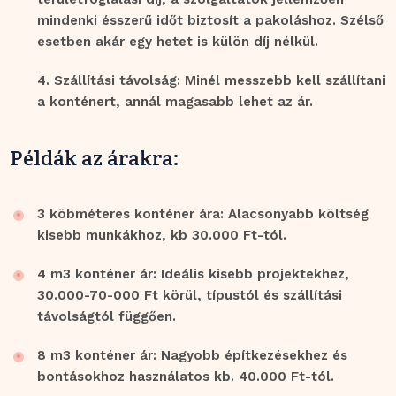
mindenki ésszerű időt biztosít a pakoláshoz. Szélső
esetben akár egy hetet is külön díj nélkül.
Szállítási távolság: Minél messzebb kell szállítani
a konténert, annál magasabb lehet az ár.
Példák az árakra:
3 köbméteres konténer ára: Alacsonyabb költség
kisebb munkákhoz, kb 30.000 Ft-tól.
4 m3 konténer ár: Ideális kisebb projektekhez,
30.000-70-000 Ft körül, típustól és szállítási
távolságtól függően.
8 m3 konténer ár: Nagyobb építkezésekhez és
bontásokhoz használatos kb. 40.000 Ft-tól.