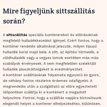
Mire figyeljünk sittszállítás
során?
A
sittszállítás
speciális konténereket és előírásoknak
megfelelő hulladékkezelést igényel. Ezért fontos, hogy a
konténer rendelés alkalmával jelezzük, milyen típusú
hulladék kerül majd bele. A sitt, az építési törmelék, a
zöldhulladék vagy a vegyes lomok esetében más-más
szabályok érvényesek. A nem megfelelően szelektált
hulladék pluszköltségeket is eredményezhet.
A konténer szállításának folyamata egyszerű és gyors,
de néhány fontos részletre érdemes odafigyelni. A
megrendelés után a szolgáltató az előre egyeztetett
időpontban szállítja ki a konténert a megadott
helyszínre. Fontos, hogy a szállítás napjára biztosítsunk
elegendő helyet a konténer elhelyezéséhez, különösen,