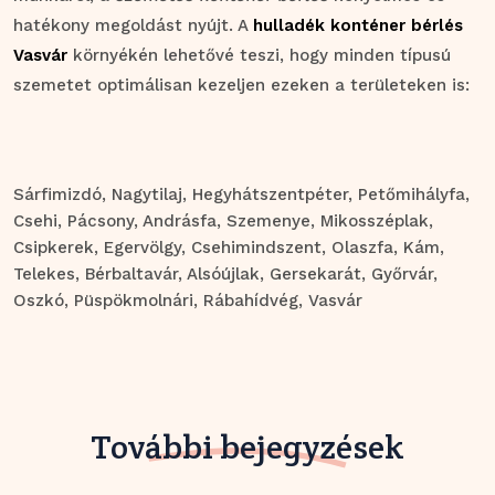
hatékony megoldást nyújt. A
hulladék konténer bérlés
Vasvár
környékén lehetővé teszi, hogy minden típusú
szemetet optimálisan kezeljen ezeken a területeken is:
Sárfimizdó
, Nagytilaj
, Hegyhátszentpéter
, Petőmihályfa
,
Csehi
, Pácsony
, Andrásfa
, Szemenye
, Mikosszéplak
,
Csipkerek
, Egervölgy
, Csehimindszent
, Olaszfa
, Kám
,
Telekes
, Bérbaltavár
, Alsóújlak
, Gersekarát
, Győrvár
,
Oszkó
, Püspökmolnári
, Rábahídvég
, Vasvár
További bejegyzések