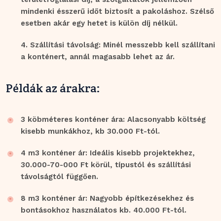
mindenki ésszerű időt biztosít a pakoláshoz. Szélső
esetben akár egy hetet is külön díj nélkül.
Szállítási távolság: Minél messzebb kell szállítani
a konténert, annál magasabb lehet az ár.
Példák az árakra:
3 köbméteres konténer ára: Alacsonyabb költség
kisebb munkákhoz, kb 30.000 Ft-tól.
4 m3 konténer ár: Ideális kisebb projektekhez,
30.000-70-000 Ft körül, típustól és szállítási
távolságtól függően.
8 m3 konténer ár: Nagyobb építkezésekhez és
bontásokhoz használatos kb. 40.000 Ft-tól.