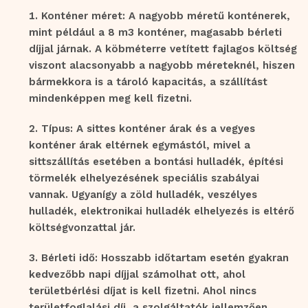
Konténer méret: A nagyobb méretű konténerek,
mint például a 8 m3 konténer, magasabb bérleti
díjjal járnak. A köbméterre vetített fajlagos költség
viszont alacsonyabb a nagyobb méreteknél, hiszen
bármekkora is a tároló kapacitás, a szállítást
mindenképpen meg kell fizetni.
Típus: A sittes konténer árak és a vegyes
konténer árak eltérnek egymástól, mivel a
sittszállítás esetében a bontási hulladék, építési
törmelék elhelyezésének speciális szabályai
vannak. Ugyanígy a zöld hulladék, veszélyes
hulladék, elektronikai hulladék elhelyezés is eltérő
költségvonzattal jár.
Bérleti idő: Hosszabb időtartam esetén gyakran
kedvezőbb napi díjjal számolhat ott, ahol
területbérlési díjat is kell fizetni. Ahol nincs
területfoglalási díj, a szolgáltatók jellemzően