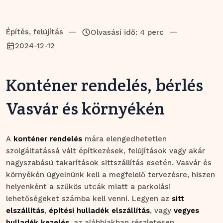
Építés, felújítás
—
—
Olvasási idő: 4 perc
2024-12-12
Konténer rendelés, bérlés
Vasvár és környékén
A
konténer rendelés
mára elengedhetetlen
szolgáltatássá vált építkezések, felújítások vagy akár
nagyszabású takarítások sittszállítás esetén. Vasvár és
környékén ügyelnünk kell a megfelelő tervezésre, hiszen
helyenként a szűkös utcák miatt a parkolási
lehetőségeket számba kell venni. Legyen az
sitt
elszállítás
,
építési hulladék elszállítás
, vagy
vegyes
hulladék kezelés
, az alábbiakban részletesen