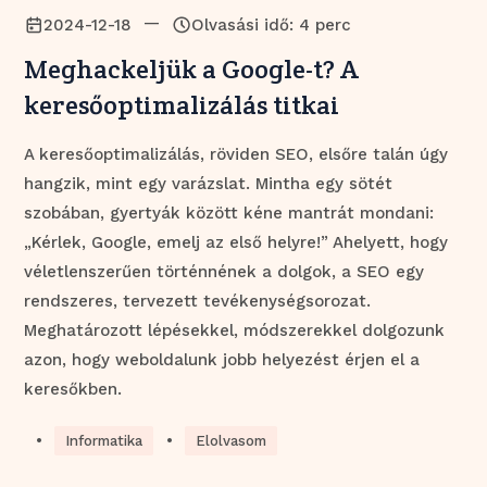
—
2024-12-18
Olvasási idő: 4 perc
Meghackeljük a Google-t? A
keresőoptimalizálás titkai
A keresőoptimalizálás, röviden SEO, elsőre talán úgy
hangzik, mint egy varázslat. Mintha egy sötét
szobában, gyertyák között kéne mantrát mondani:
„Kérlek, Google, emelj az első helyre!” Ahelyett, hogy
véletlenszerűen történnének a dolgok, a SEO egy
rendszeres, tervezett tevékenységsorozat.
Meghatározott lépésekkel, módszerekkel dolgozunk
azon, hogy weboldalunk jobb helyezést érjen el a
keresőkben.
•
•
Informatika
Elolvasom