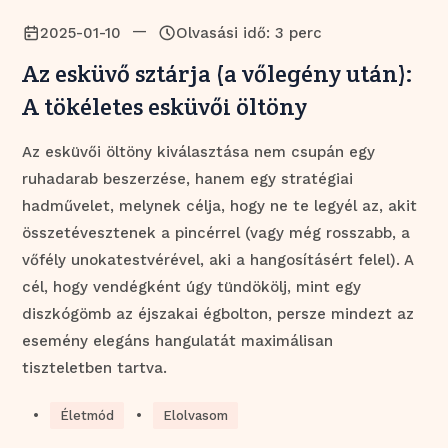
—
2025-01-10
Olvasási idő: 3 perc
Az esküvő sztárja (a vőlegény után):
A tökéletes esküvői öltöny
Az esküvői öltöny kiválasztása nem csupán egy
ruhadarab beszerzése, hanem egy stratégiai
hadművelet, melynek célja, hogy ne te legyél az, akit
összetévesztenek a pincérrel (vagy még rosszabb, a
vőfély unokatestvérével, aki a hangosításért felel). A
cél, hogy vendégként úgy tündökölj, mint egy
diszkógömb az éjszakai égbolton, persze mindezt az
esemény elegáns hangulatát maximálisan
tiszteletben tartva.
•
•
Életmód
Elolvasom