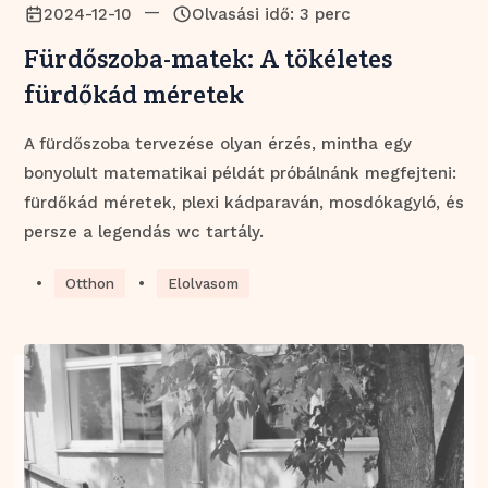
—
2024-12-10
Olvasási idő: 3 perc
Fürdőszoba-matek: A tökéletes
fürdőkád méretek
A fürdőszoba tervezése olyan érzés, mintha egy
bonyolult matematikai példát próbálnánk megfejteni:
fürdőkád méretek, plexi kádparaván, mosdókagyló, és
persze a legendás wc tartály.
•
•
Otthon
Elolvasom