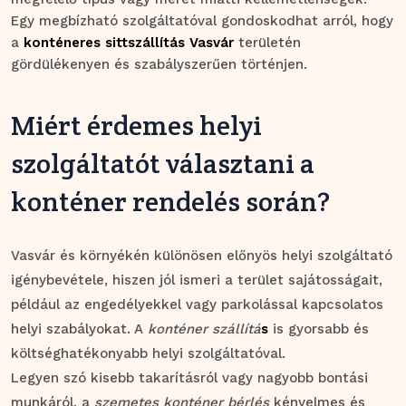
Egy megbízható szolgáltatóval gondoskodhat arról, hogy
a
konténeres sittszállítás Vasvár
területén
gördülékenyen és szabályszerűen történjen.
Miért érdemes helyi
szolgáltatót választani a
konténer rendelés során?
Vasvár és környékén különösen előnyös helyi szolgáltató
igénybevétele, hiszen jól ismeri a terület sajátosságait,
például az engedélyekkel vagy parkolással kapcsolatos
helyi szabályokat. A
konténer szállítá
s
is gyorsabb és
költséghatékonyabb helyi szolgáltatóval.
Legyen szó kisebb takarításról vagy nagyobb bontási
munkáról, a
szemetes konténer bérlés
kényelmes és