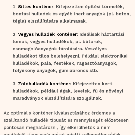
Sittes konténer
: Kifejezetten építési törmelék,
bontási hulladék és egyéb inert anyagok (pl. beton,
tégla) elszállítására alkalmasak.
Vegyes hulladék konténer
: Ideálisak háztartási
lomok, vegyes hulladékok, pl. bútorok,
csomagolóanyagok tárolására. Veszélyes
hulladékot tilos belehelyezni. Például elektronikai
hulladékok, pala, festékek, ragasztóanyagok,
folyékony anyagok, gumiabroncs stb.
Zöldhulladék konténer:
Kifejezetten kerti
hulladékok, például ágak, levelek, fű és növényi
maradványok elszállítására szolgálnak.
Az optimális konténer kiválasztásához érdemes a
szállítandó hulladék típusát és mennyiségét előzetesen
pontosan meghatározni, így elkerülhetők a nem
megfelelő típus vagy méret miatti kellemetlenségek.